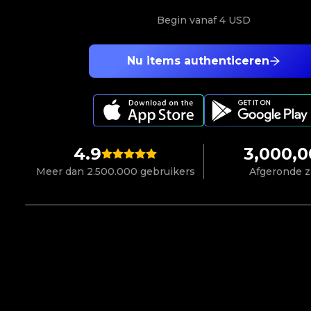
Begin vanaf
4 USD
Nu items authenticeren
4.9
3,000,
Meer dan 2.500.000 gebruikers
Afgeronde 