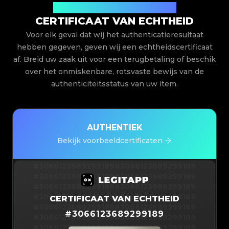
Uitgegeven door Legit App Limited
CERTIFICAAT VAN ECHTHEID
Voor elk geval dat wij het authenticatieresultaat
hebben gegeven, geven wij een echtheidscertificaat
af. Breid uw zaak uit voor een terugbetaling of beschik
over het onmiskenbare, rotsvaste bewijs van de
authenticiteitsstatus van uw item.
AUTHENTIEK
Bekijk voorbeeldcertificaten
#3066123689299189
#3066123689299189
#3066123689299189
#3066123689299189
#3066123689299189
#3066123689299189
#3066123689299189
#3066123689299189
CERTIFICAAT VAN ECHTHEID
#3066123689299189
#3066123689299189
#
3066123689299189
#3066123689299189
#3066123689299189
#3066123689299189
#3066123689299189