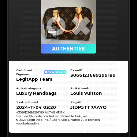
#3066123689299189
#3066123689299189
#3066123689299189
#3066123689299189
#3066123689299189
#3066123689299189
#3066123689299189
#3066123689299189
#3066123689299189
#3066123689299189
#3066123689299189
#3066123689299189
#3066123689299189
#3066123689299189
#3066123689299189
#3066123689299189
AUTHENTIEK
#3066123689299189
#3066123689299189
#3066123689299189
#3066123689299189
#3066123689299189
#3066123689299189
#3066123689299189
#3066123689299189
#3066123689299189
#3066123689299189
Certificaat
Case-ID
#3066123689299189
#3066123689299189
Geverifieerd
Eigenaar
3066123689299189
#3066123689299189
#3066123689299189
#3066123689299189
#3066123689299189
LegitApp Team
#3066123689299189
#3066123689299189
#3066123689299189
#3066123689299189
#3066123689299189
#3066123689299189
Artikelcategorie
Artikel merk
#3066123689299189
#3066123689299189
Luxury Handbags
Louis Vuitton
#3066123689299189
#3066123689299189
#3066123689299189
#3066123689299189
#3066123689299189
#3066123689299189
#3066123689299189
#3066123689299189
Zaak voltooid
Tag-ID
#3066123689299189
#3066123689299189
2024-11-04 03:20
J1DP5TT7AAYO
#3066123689299189
#3066123689299189
#3066123689299189
#3066123689299189
#
3066123689299189
AUTHENTIEK
#3066123689299189
#3066123689299189
Scan de QR-code om het certificaat te bekijken.
#3066123689299189
#3066123689299189
© 2026 Legit App Inc. / Legit App Limited. Alle rechten
#3066123689299189
#3066123689299189
voorbehouden.
#3066123689299189
#3066123689299189
#3066123689299189
#3066123689299189
#3066123689299189
#3066123689299189
#3066123689299189
#3066123689299189