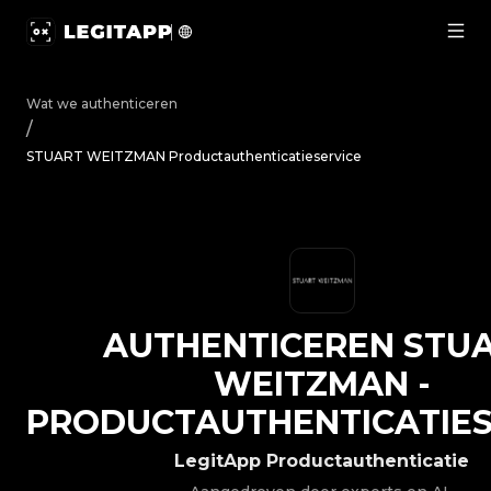
Authenticeren STUART WEITZMAN - Productauthenticatie
Wat we authenticeren
/
STUART WEITZMAN Productauthenticatieservice
AUTHENTICEREN
STU
WEITZMAN
-
PRODUCTAUTHENTICATIES
LegitApp Productauthenticatie