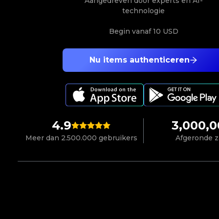
Aangedreven door experts en AI-
technologie
Begin vanaf
10 USD
Nu items authenticeren
4.9
3,000,
Meer dan 2.500.000 gebruikers
Afgeronde 