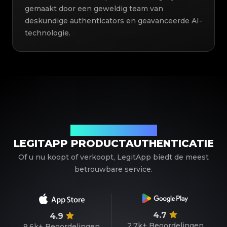
gemaakt door een geweldig team van
deskundige authenticators en geavanceerde AI-
technologie.
Uw betrouwbare partner
LEGITAPP PRODUCTAUTHENTICATIE
Of u nu koopt of verkoopt, LegitApp biedt de meest
betrouwbare service.
4.7
4.9
2.7k+
Beoordelingen
9.6k+
Beoordelingen