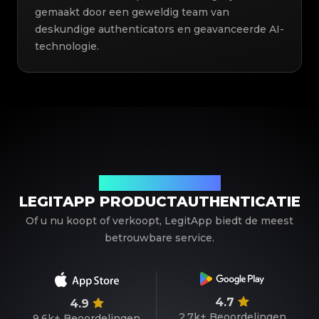
gemaakt door een geweldig team van
deskundige authenticators en geavanceerde AI-
technologie.
Uw betrouwbare partner
LEGITAPP PRODUCTAUTHENTICATIE
Of u nu koopt of verkoopt, LegitApp biedt de meest
betrouwbare service.
4.7
4.9
2.7k+
Beoordelingen
9.6k+
Beoordelingen