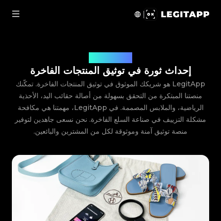
علومات عنا | LegitApp | شريكك الموثوق في توثيق المنتجات الفاخرة
حول LegitApp
إحداث ثورة في توثيق المنتجات الفاخرة
LegitApp هو شريكك الموثوق في توثيق المنتجات الفاخرة. تمكّنك
منصتنا المبتكرة من التحقق بسهولة من أصالة حقائب اليد، الأحذية
الرياضية، والملابس المصممة.
في LegitApp، مهمتنا هي مكافحة
مشكلة التزييف في صناعة السلع الفاخرة. نحن نسعى جاهدين لتوفير
منصة توثيق آمنة وموثوقة لكل من المشترين والبائعين.