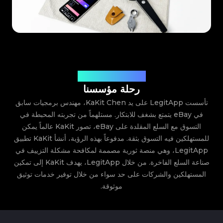
من eBay إلى LegitApp
رحلة مؤسسنا
تأسست LegitApp على يد KaKit Chen، مهندس برمجيات سابق
في eBay يتمتع بشغف للابتكار. مستلهماً من تجربته المحبطة في
التسوق مع السلع المقلدة على eBay، تصور KaKit عالماً يمكن
للمستهلكين فيه التسوق بثقة.
مدفوعاً بهذه الرؤية، أنشأ KaKit تطبيق
LegitApp، وهي منصة ثورية مصممة لمكافحة مشكلة التزييف في
صناعة السلع الفاخرة. من خلال LegitApp، يهدف KaKit إلى تمكين
المستهلكين والشركات على حد سواء من خلال توفير خدمات توثيق
موثوقة.