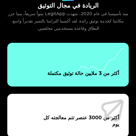
الريادة في مجال التوثيق
منذ تأسيسنا في عام 2020، شهدت LegitApp نمواً سريعاً، مما عزز
مكانتنا كخدمة توثيق رائدة. لقد أكسبنا التزامنا بالتميز تقديراً واسع
النطاق وقاعدة مستخدمين مخلصين.
أكثر من 3 ملايين حالة توثيق مكتملة
أكثر من 3000 عنصر تتم معالجته كل
يوم