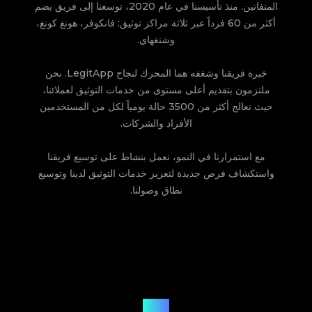
المتفانين. منذ تأسيسنا في عام 2020، توسعنا إلى فريق يضم
أكثر من 60 فرداً عبر ثلاثة مراكز توثيق: فانكوفر، هونغ كونغ،
وشنغهاي.
خبرة فريقنا وشغفه هما المحرك لنجاح LegitApp. نحن
ملتزمون بتقديم أعلى مستوى من خدمات التوثيق لعملائنا،
حيث نعالج أكثر من 3500 حالة يومياً لكل من المستخدمين
الأفراد والشركات.
مع استمرارنا في النمو، نعمل بنشاط على توسيع فريقنا
واستكشاف فرص جديدة لتعزيز خدمات التوثيق لدينا وتوسيع
نطاق وصولنا.
إنجازاتنا