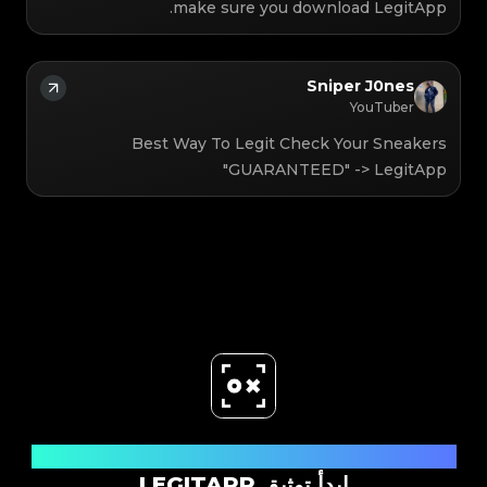
make sure you download LegitApp.
Sniper J0nes
YouTuber
Best Way To Legit Check Your Sneakers
"GUARANTEED" -> LegitApp
حمل الآن
ابدأ توثيق LEGITAPP