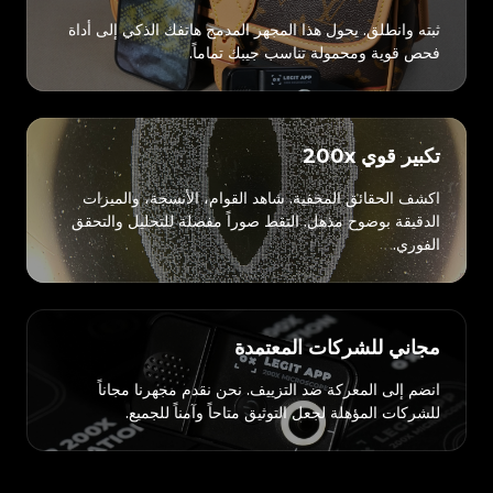
ثبته وانطلق. يحول هذا المجهر المدمج هاتفك الذكي إلى أداة
فحص قوية ومحمولة تناسب جيبك تماماً.
تكبير قوي 200x
اكشف الحقائق المخفية. شاهد القوام، الأنسجة، والميزات
الدقيقة بوضوح مذهل. التقط صوراً مفصلة للتحليل والتحقق
الفوري.
مجاني للشركات المعتمدة
انضم إلى المعركة ضد التزييف. نحن نقدم مجهرنا مجاناً
للشركات المؤهلة لجعل التوثيق متاحاً وآمناً للجميع.