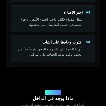
اختر الإضاءة
05
شغّل مصباح LED واختر الضوء الأبيض أو فوق
البنفسجي حسب التفاصيل التي تفحصها.
اقترب وحافظ على الثبات
06
أبقِ الكاميرا على 1×، وضع المجهر قريباً جداً من
العنصر وثبّت يديك للحفاظ على التركيز.
داخل الصندوق
ماذا يوجد في الداخل
ابدأ على الفور بكل ما تحتاجه للتوثيق السلس.