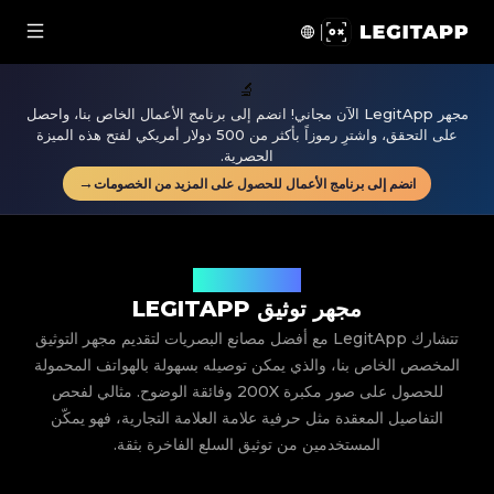
جهر توثيق LegitApp | LegitApp | شريكك الموثوق في توثيق المنتجات الفاخرة
🔬
مجهر LegitApp الآن مجاني! انضم إلى برنامج الأعمال الخاص بنا، واحصل
على التحقق، واشترِ رموزاً بأكثر من 500 دولار أمريكي لفتح هذه الميزة
الحصرية.
→
انضم إلى برنامج الأعمال للحصول على المزيد من الخصومات
الدقة في كل تفصيلة
مجهر توثيق LEGITAPP
تتشارك LegitApp مع أفضل مصانع البصريات لتقديم مجهر التوثيق
المخصص الخاص بنا، والذي يمكن توصيله بسهولة بالهواتف المحمولة
للحصول على صور مكبرة 200X وفائقة الوضوح. مثالي لفحص
التفاصيل المعقدة مثل حرفية علامة العلامة التجارية، فهو يمكّن
المستخدمين من توثيق السلع الفاخرة بثقة.