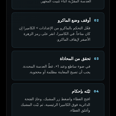
العدسة المقرّبة أثناء تثبيت المجهر.
أوقف وضع الماكرو
02
فعّل التحكم بالماكرو من الإعدادات > الكاميرا إن
كان متاحاً. في الكاميرا، انقر على رمز الزهرة
الأصفر لإيقاف الماكرو.
تحقق من المحاذاة
03
في ضوء ساطع وعند 1×، غطِّ العدسة المحددة.
يجب أن تصبح المعاينة مظلمة أو محجوبة.
ثبّته بإحكام
04
افتح الغطاء واضغط زر المشبك، وحاذِ الفتحة
الدائرية فوق الكاميرا الرئيسية، ثم ثبّت المشبك
وأغلق الغطاء.