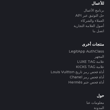
للأعمال
برنامج الأعمال
حل التوثيق عبر API
العملاء والشركاء
أصول العلامة التجارية
اتصل بنا
منتجات أخرى
LegitApp AuthClass
المجهر
علامة LUXE TAG
علامة KICKS TAG
أداة فحص رمز تاريخ Louis Vuitton
أداة فحص رمز Chanel
أداة فحص ختم Hermès
حول
معلومات عنا
المدونة