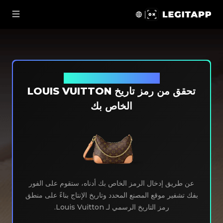
داة فحص رمز تاريخ Louis Vuitton LegitApp | شريكك الموثوق في توثيق المنتجات الفاخرة
بحث مجاني عن رمز Louis Vuitton
تحقق من رمز تاريخ LOUIS VUITTON
الخاص بك
عن طريق إدخال الرمز الخاص بك أدناه، ستقوم على الفور
بفك تشفير موقع المصنع المحدد وتاريخ الإنتاج بناءً على منطق
رمز التاريخ الرسمي لـ Louis Vuitton.