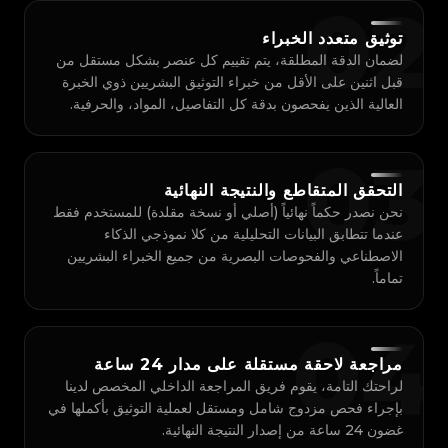
0
2
توثيق متعدد الخبراء
لضمان الدقة المطلقة، يتم تقييم كل عنصر بشكل مستقل من
قبل اثنين على الأقل من خبراء التوثيق البشريين ذوي الخبرة
العالية الذين يفحصون بدقة كل التفاصيل، المواد، والحرفية.
0
3
التحقق المتقاطع والنتيجة النهائية
نحن نصدر حكماً نهائياً (أصلي أو نسخة مقلدة) للمستخدم فقط
عندما تتطابق البيانات التحليلية من كلا نموذجي الذكاء
الاصطناعي والفحوصات البصرية من جميع الخبراء البشريين
تماماً.
0
4
مراجعة لاحقة مستقلة على مدار 24 ساعة
لراحتك التامة، يقوم فريق المراجعة الداخلي المخصص لدينا
بإجراء فحص مزدوج شامل ومستقل لعملية التوثيق بأكملها في
غضون 24 ساعة من إصدار النتيجة النهائية.