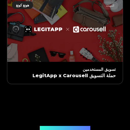
هونغ كونغ
انتهت
تسويق المستخدمين
حملة التسويق LegitApp x Carousell
صادرة عن Legit App Limited