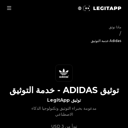
يق Adidas - خدمة التوثيق | LegitApp | شريكك الموثوق في توثيق المنتجات الفاخرة | No.1 Best Authentication
ماذا نوثق
/
Adidas خدمة التوثيق
توثيق
ADIDAS
-
خدمة التوثيق
توثيق LegitApp
مدعومة بخبراء التوثيق وتكنولوجيا الذكاء
الاصطناعي
تبدأ من
3 USD