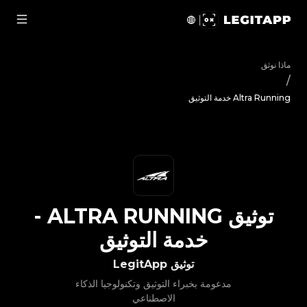
يق Altra Running - خدمة التوثيق | LegitApp | شريكك الموثوق في توثيق المنتجات الفاخرة | No.1 Best Authentication
ماذا نوثق
/
Altra Running خدمة التوثيق
توثيق
ALTRA RUNNING
-
خدمة التوثيق
توثيق LegitApp
مدعومة بخبراء التوثيق وتكنولوجيا الذكاء
الاصطناعي