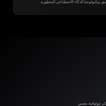
ثيق وتكنولوجيا الذكاء الاصطناعي المتطورة.
وفر لك LegitApp خدمة التوثيق الأكثر موثوقية. يضمن