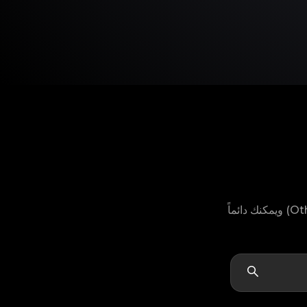
لا يمكنك العثور على موديل منتج Anna Sui الخاص بك؟ لا تقلق، لدينا خيار "أخرى" (Others) ويمكنك دائماً