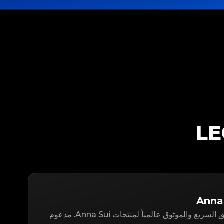
LegitApp هو حل التوثيق السريع والموثوق عالمياً لمنتجات Anna Sui. مدعوم