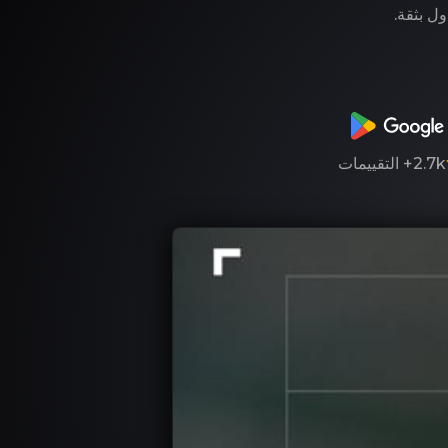
ول بثقة.
2.7k+
التقييمات