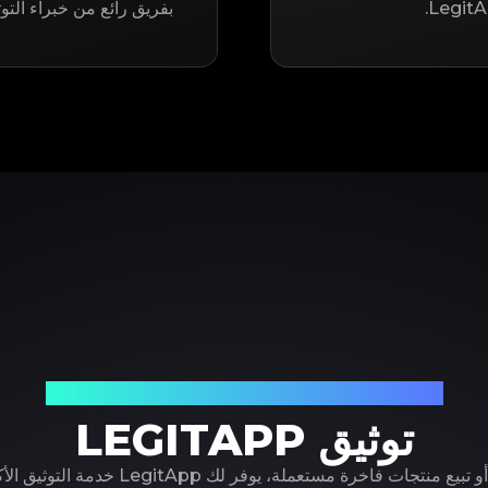
بفريق رائع من خبراء التو
شريكك الموثوق في توثيق المنتجات الفاخرة
توثيق LEGITAPP
سواء كنت تشتري أو تبيع منتجات فاخرة مستعملة، ي