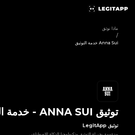
يق Anna Sui - خدمة التوثيق | LegitApp | شريكك الموثوق في توثيق المنتجات الفاخرة | No.1 Best Authentication
ماذا نوثق
/
Anna Sui خدمة التوثيق
توثيق
ANNA SUI
-
خدمة ال
توثيق LegitApp
مدعومة بخبراء التوثيق وتكنولوجيا الذكاء الاصطناعي