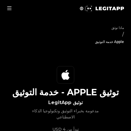
يق Apple - خدمة التوثيق | LegitApp | شريكك الموثوق في توثيق المنتجات الفاخرة | No.1 Best Authentication
ماذا نوثق
/
Apple خدمة التوثيق
توثيق
APPLE
-
خدمة التوثيق
توثيق LegitApp
مدعومة بخبراء التوثيق وتكنولوجيا الذكاء
الاصطناعي
تبدأ من
4 USD