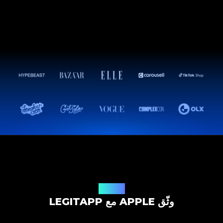
حل التوثيق
وثّق APPLE مع LEGITAPP