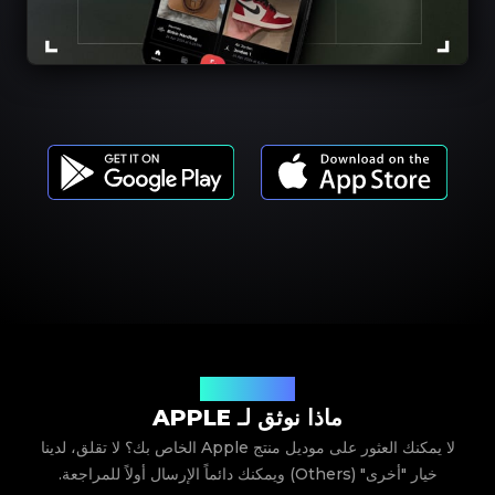
موديلات المنتجات
ماذا نوثق لـ APPLE
لا يمكنك العثور على موديل منتج Apple الخاص بك؟ لا تقلق، لدينا
خيار "أخرى" (Others) ويمكنك دائماً الإرسال أولاً للمراجعة.