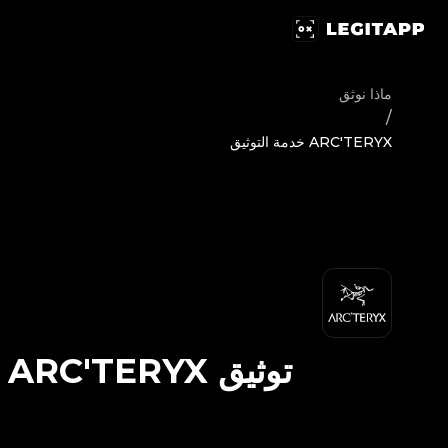
يق ARC'TERYX - خدمة التوثيق | LegitApp | شريكك الموثوق في توثيق المنتجات الفاخرة | No.1 Best Authentication
ماذا نوثق
/
ARC'TERYX خدمة التوثيق
توثيق
ARC'TERYX
-