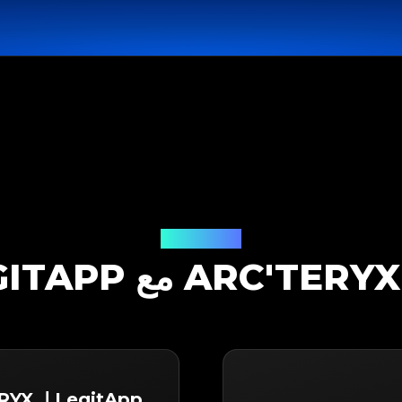
حل التوثيق
LegitApp لـ ARC'TERYX