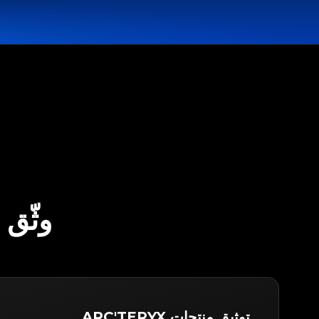
وثّق ARC'TERYX مع LEGITAPP
توثيق منتجات ARC'TERYX