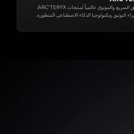
LegitApp هو حل التوثيق السريع والموثوق عالمياً لمنتجات ARC'TERYX.
ء التوثيق وتكنولوجيا الذكاء الاصطناعي المتطورة.