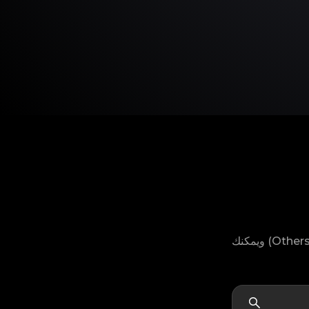
لا يمكنك العثور على موديل منتج ARC'TERYX الخاص بك؟ لا تقلق، لدينا خيار "أخرى" (Others) ويمكنك