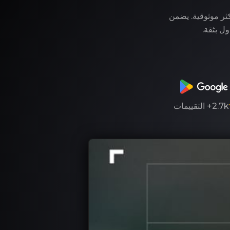
وفر لك LegitApp خدمة التوثيق الأكثر موثوقية. يضمن
ول بثقة.
2.7k+
التقييمات