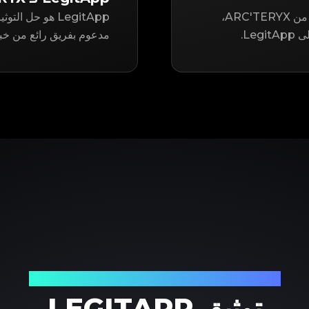
سواء كنت تتطلع إلى إعادة بيع أو شراء عنصر مستعمل من ARC'TERYX،
Le.
مدعوم بفريق رائع من خبرا
شريكك الموثوق في توثيق المنتجات الفاخرة
توثيق LEGITAPP