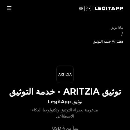
يق Aritzia - خدمة التوثيق | LegitApp | شريكك الموثوق في توثيق المنتجات الفاخرة | No.1 Best Authentication
ماذا نوثق
/
Aritzia خدمة التوثيق
توثيق
ARITZIA
-
خدمة التوثيق
توثيق LegitApp
مدعومة بخبراء التوثيق وتكنولوجيا الذكاء
الاصطناعي
تبدأ من
4 USD