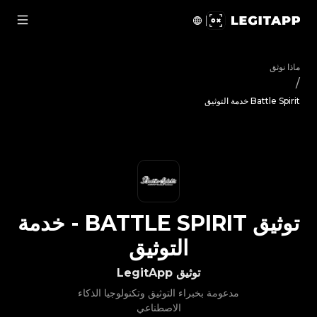
يق Battle Spirit - خدمة التوثيق | LegitApp | شريكك الموثوق في توثيق المنتجات الفاخرة | No.1 Best Authentication
ماذا نوثق
/
Battle Spirit خدمة التوثيق
توثيق
BATTLE SPIRIT
-
خدمة
التوثيق
توثيق LegitApp
مدعومة بخبراء التوثيق وتكنولوجيا الذكاء
الاصطناعي