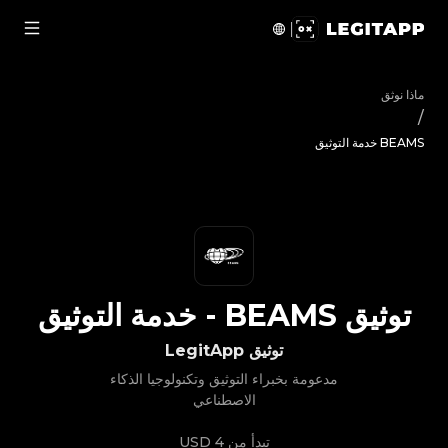
يق BEAMS - خدمة التوثيق | LegitApp | شريكك الموثوق في توثيق المنتجات الفاخرة | No.1 Best Authentication
ماذا نوثق
/
BEAMS خدمة التوثيق
توثيق
BEAMS
-
خدمة التوثيق
توثيق LegitApp
مدعومة بخبراء التوثيق وتكنولوجيا الذكاء
الاصطناعي
تبدأ من
4 USD