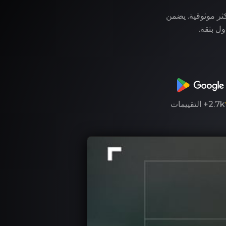
وفر لك LegitApp خدمة التوثيق الأكثر موثوقية. يضمن
ول بثقة.
2.7k+
التقييمات