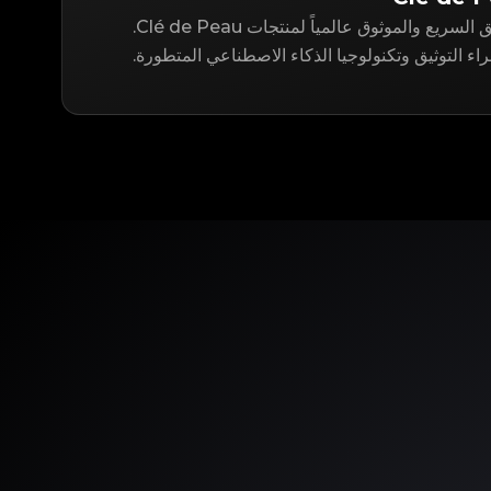
LegitApp هو حل التوثيق السريع والموثوق عالمياً لمنتجات Clé de Peau.
ء التوثيق وتكنولوجيا الذكاء الاصطناعي المتطورة.