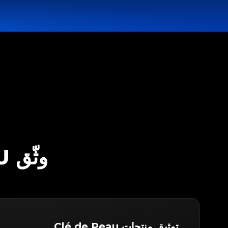
وثّق CLÉ DE PEAU مع LEGITAPP
توثيق منتجات Clé de Peau