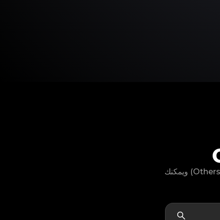
لا يمكنك العثور على موديل منتج Clé de Peau الخاص بك؟ لا تقلق، لدينا خيار "أخرى" (Others) ويمكنك