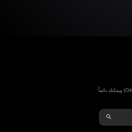
لا يمكنك العثور على موديل منتج CORUM الخاص بك؟ لا تقلق، لدينا خيار "أخرى" (Others) ويمكنك دائماً