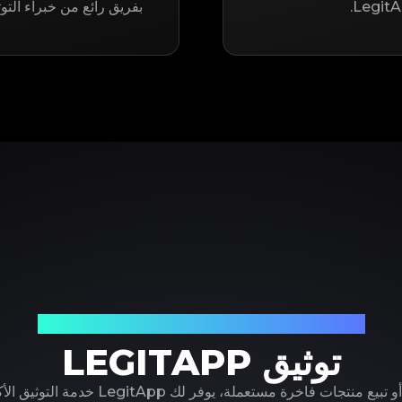
بفريق رائع من خبراء التو
شريكك الموثوق في توثيق المنتجات الفاخرة
توثيق LEGITAPP
سواء كنت تشتري أو تبيع منتجات فاخرة مستعملة، ي