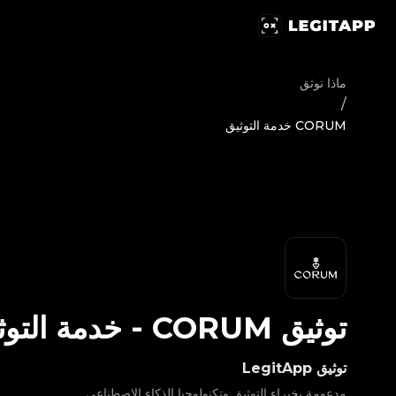
يق CORUM - خدمة التوثيق | LegitApp | شريكك الموثوق في توثيق المنتجات الفاخرة | No.1 Best Authentication
ماذا نوثق
/
CORUM خدمة التوثيق
توثيق
CORUM
-
خدمة التوث
توثيق LegitApp
مدعومة بخبراء التوثيق وتكنولوجيا الذكاء الاصطناعي