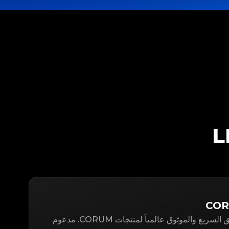
LegitApp هو حل التوثيق السريع والموثوق عالمياً لمنتجات CORUM. مدعوم