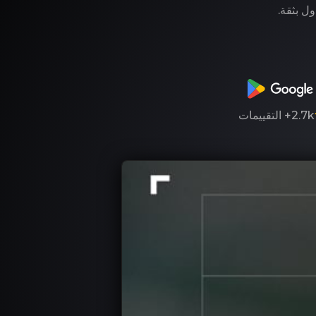
ول بثقة.
2.7k+
التقييمات