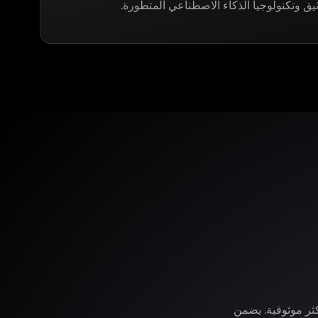
ثيق وتكنولوجيا الذكاء الاصطناعي المتطورة.
وفر لك LegitApp خدمة التوثيق الأكثر موثوقية. يضمن