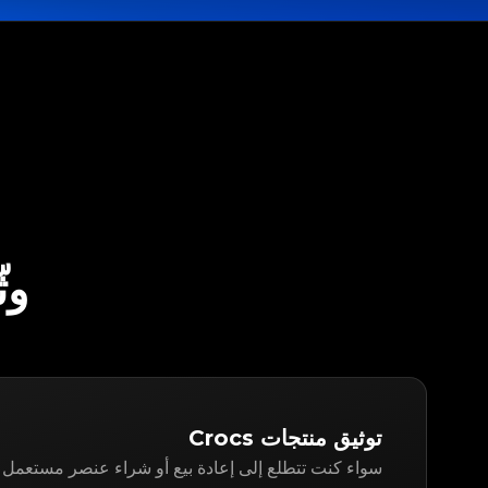
وثّق OCS
توثيق منتجات Crocs