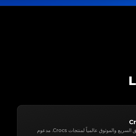
LegitApp هو حل التوثيق السريع والموثوق عالمياً لمنتجات Crocs. مدعوم