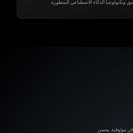
ثيق وتكنولوجيا الذكاء الاصطناعي المتطورة.
وفر لك LegitApp خدمة التوثيق الأكثر موثوقية. يضمن