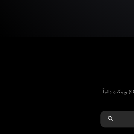
لا يمكنك العثور على موديل منتج Crocs الخاص بك؟ لا تقلق، لدينا خيار "أخرى" (Others) ويمكنك دائماً