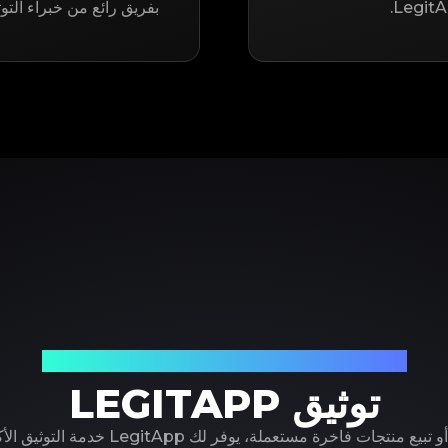
بفريق رائع من خبراء التو
شريكك الموثوق في توثيق المنتجات الفاخرة
توثيق LEGITAPP
سواء كنت تشتري أو تبيع منتجات فاخرة مستعملة، ي