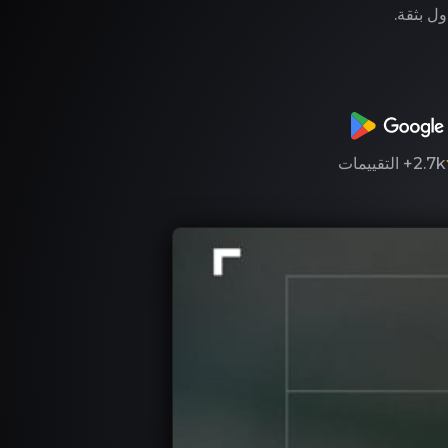
ول بثقة.
2.7k+
التقييمات