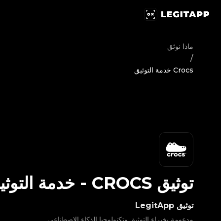
يق Crocs - خدمة التوثيق | LegitApp | شريكك الموثوق في توثيق المنتجات الفاخرة | No.1 Best Authentication
ماذا نوثق
/
Crocs خدمة التوثيق
توثيق
CROCS
-
خدمة التوثي
توثيق LegitApp
مدعومة بخبراء التوثيق وتكنولوجيا الذكاء الاصطناعي