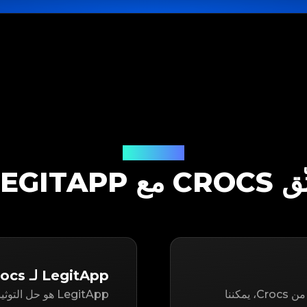
حل التوثيق
CR مع LEGITAPP
LegitApp لـ Crocs
سواء كنت تتطلع إلى إعادة بيع أو شراء عنصر مستعمل من Crocs، يمكننا