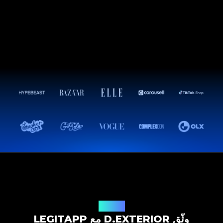
حل التوثيق
وثّق D.EXTERIOR مع LEGITAPP