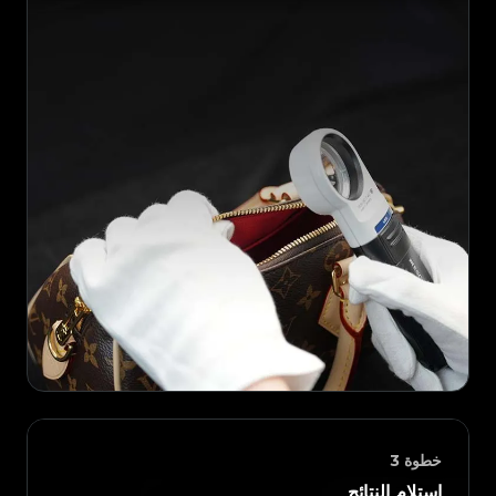
خطوة
3
استلام النتائج