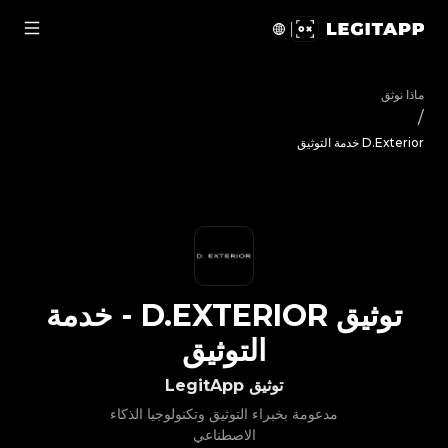
يق D.Exterior - خدمة التوثيق | LegitApp | شريكك الموثوق في توثيق المنتجات الفاخرة | No.1 Best Authentication
ماذا نوثق
/
D.Exterior خدمة التوثيق
توثيق
D.EXTERIOR
-
خدمة
التوثيق
توثيق LegitApp
مدعومة بخبراء التوثيق وتكنولوجيا الذكاء
الاصطناعي