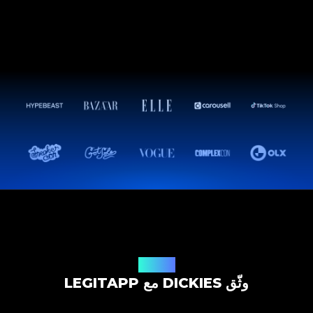
حل التوثيق
وثّق DICKIES مع LEGITAPP