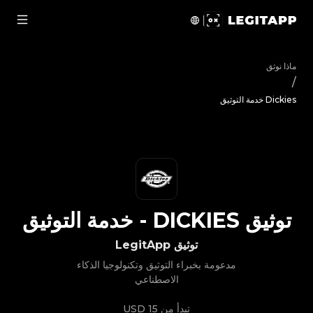
يق Dickies - خدمة التوثيق | LegitApp | شريكك الموثوق في توثيق المنتجات الفاخرة | No.1 Best Authentication
ماذا نوثق
/
Dickies خدمة التوثيق
توثيق
DICKIES
-
خدمة التوثيق
توثيق LegitApp
مدعومة بخبراء التوثيق وتكنولوجيا الذكاء
الاصطناعي
تبدأ من
15 USD