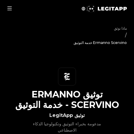
ق Ermanno Scervino - خدمة التوثيق | LegitApp | شريكك الموثوق في توثيق المنتجات الفاخرة | No.1 Best Authentication
ماذا نوثق
/
Ermanno Scervino خدمة التوثيق
توثيق
ERMANNO
SCERVINO
-
خدمة التوثيق
توثيق LegitApp
مدعومة بخبراء التوثيق وتكنولوجيا الذكاء
الاصطناعي