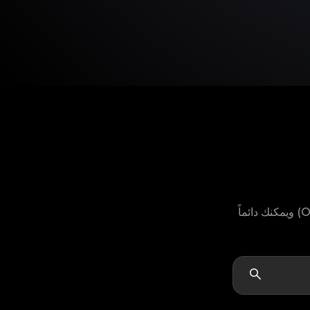
لا يمكنك العثور على موديل منتج Ganni الخاص بك؟ لا تقلق، لدينا خيار "أخرى" (Others) ويمكنك دائماً