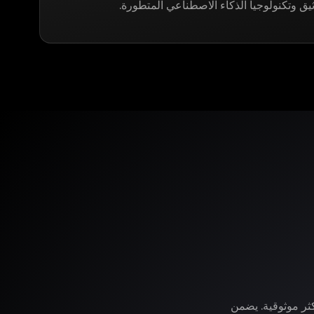
ثيق وتكنولوجيا الذكاء الاصطناعي المتطورة.
وفر لك LegitApp خدمة التوثيق الأكثر موثوقية. يضمن