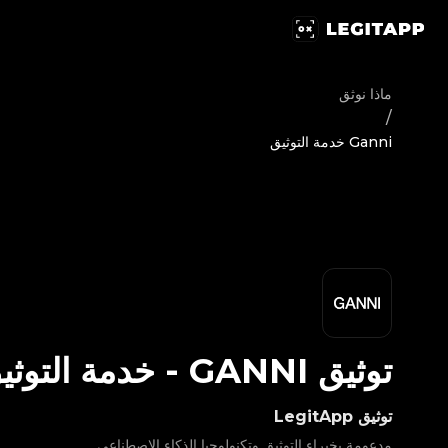
يق Ganni - خدمة التوثيق | LegitApp | شريكك الموثوق في توثيق المنتجات الفاخرة | No.1 Best Authentication
ماذا نوثق
/
Ganni خدمة التوثيق
توثيق
GANNI
-
خدمة التوثي
توثيق LegitApp
مدعومة بخبراء التوثيق وتكنولوجيا الذكاء الاصطناعي