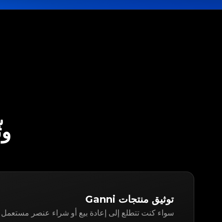
وثّق NI
توثيق منتجات Ganni