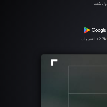
ول بثقة.
2.7k+
التقييمات