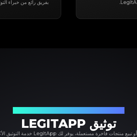
بفريق رائع من خبراء التو
شريكك الموثوق في توثيق المنتجات الفاخرة
توثيق LEGITAPP
سواء كنت تشتري أو تبيع منتجات فاخرة مستعملة، ي