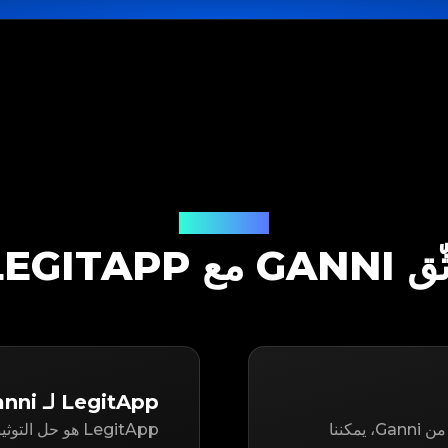
حل التوثيق
GAN مع LEGITAPP
LegitApp لـ Ganni
سواء كنت تتطلع إلى إعادة بيع أو شراء عنصر مستعمل من Ganni، يمكننا