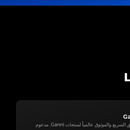
LegitApp هو حل التوثيق السريع والموثوق عالمياً لمنتجات Ganni. مدعوم