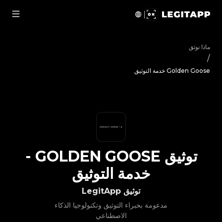
يق Golden Goose - خدمة التوثيق | LegitApp | شريكك الموثوق في توثيق المنتجات الفاخرة | No.1 Best Authentication
ماذا نوثق
/
Golden Goose خدمة التوثيق
توثيق
GOLDEN GOOSE
-
خدمة التوثيق
توثيق LegitApp
مدعومة بخبراء التوثيق وتكنولوجيا الذكاء
الاصطناعي