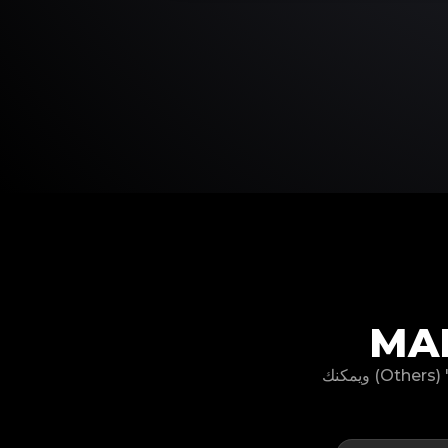
لا يمكنك العثور على موديل منتج Marcelo Burlon الخاص بك؟ لا تقلق، لدينا خيار "أخرى" (Others) ويمكنك