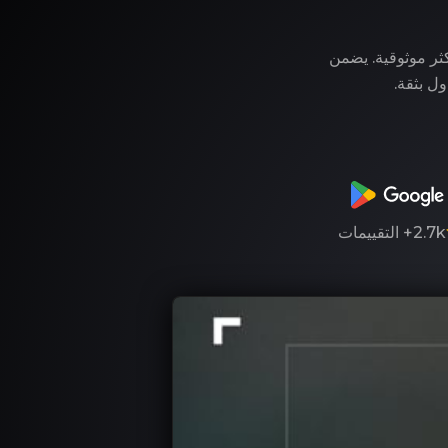
وفر لك LegitApp خدمة التوثيق الأكثر موثوقية. يضمن
ول بثقة.
2.7k+
التقييمات