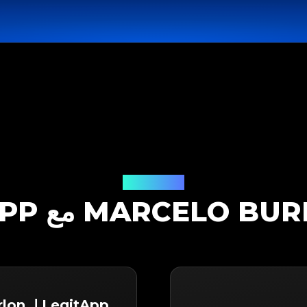
حل التوثيق
LegitApp لـ Marcelo Burlon