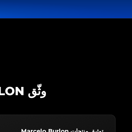
وثّق MARCELO BURLON مع LEGITAPP
توثيق منتجات Marcelo Burlon