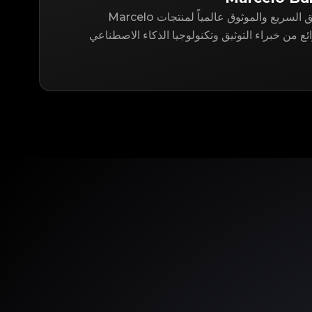
LegitApp هو حل التوثيق السريع والموثوق عالمياً لمنتجات Marcelo
ق رائع من خبراء التوثيق وتكنولوجيا الذكاء الاصطناعي