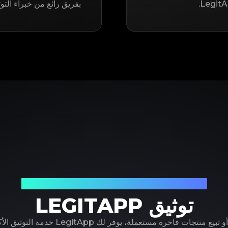
بفريق رائع من خبراء التو
شريكك الموثوق في توثيق المنتجات الفاخرة
توثيق LEGITAPP
سواء كنت تشتري أو تبيع منتجات فاخرة مستعملة، ي