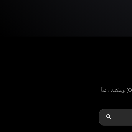
لا يمكنك العثور على موديل منتج MIDO الخاص بك؟ لا تقلق، لدينا خيار "أخرى" (Others) ويمكنك دائماً