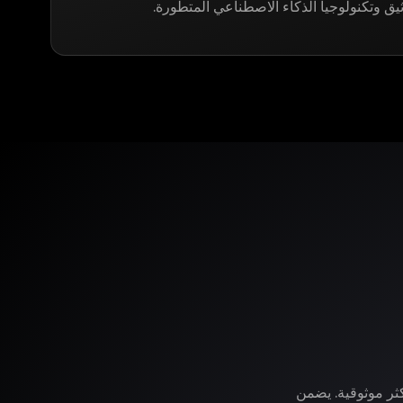
ثيق وتكنولوجيا الذكاء الاصطناعي المتطورة.
وفر لك LegitApp خدمة التوثيق الأكثر موثوقية. يضمن