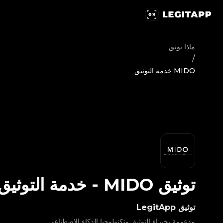
يق MIDO - خدمة التوثيق | LegitApp | شريكك الموثوق في توثيق المنتجات الفاخرة | No.1 Best Authentication
ماذا نوثق
/
MIDO خدمة التوثيق
توثيق
MIDO
-
خدمة التوثيق
توثيق LegitApp
مدعومة بخبراء التوثيق وتكنولوجيا الذكاء الاصطناعي