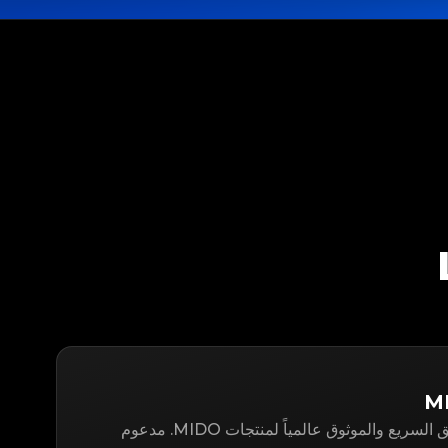
LegitApp هو حل التوثيق السريع والموثوق عالمياً لمنتجات MIDO. مدعوم