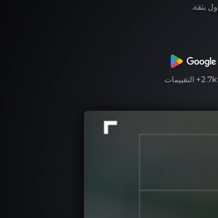
ول بثقة.
2.7k+
التقييمات