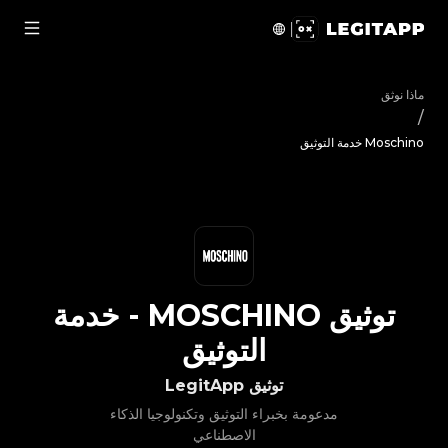
يق Moschino - خدمة التوثيق | LegitApp | شريكك الموثوق في توثيق المنتجات الفاخرة | No.1 Best Authentication
ماذا نوثق
/
Moschino خدمة التوثيق
توثيق
MOSCHINO
-
خدمة
التوثيق
توثيق LegitApp
مدعومة بخبراء التوثيق وتكنولوجيا الذكاء
الاصطناعي