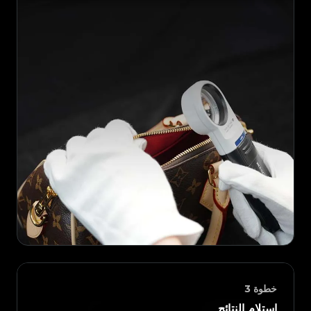
خطوة
3
استلام النتائج