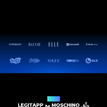
حل التوثيق
وثّق MOSCHINO مع LEGITAPP