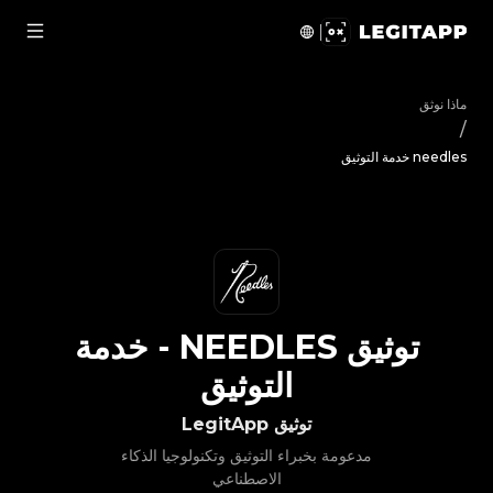
يق needles - خدمة التوثيق | LegitApp | شريكك الموثوق في توثيق المنتجات الفاخرة | No.1 Best Authentication
ماذا نوثق
/
needles خدمة التوثيق
توثيق
NEEDLES
-
خدمة
التوثيق
توثيق LegitApp
مدعومة بخبراء التوثيق وتكنولوجيا الذكاء
الاصطناعي