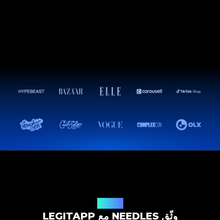
حل التوثيق
وثّق NEEDLES مع LEGITAPP