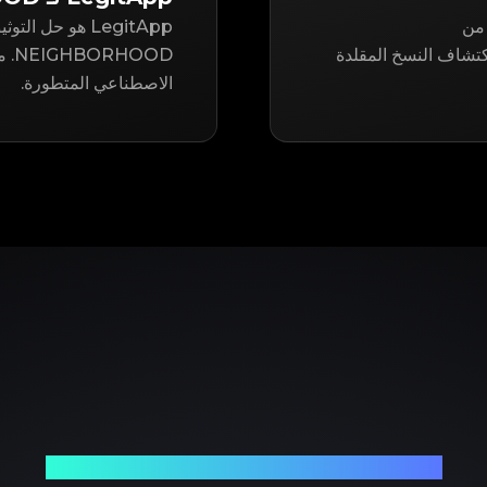
 من
LegitApp هو حل 
ثيق واكتشاف النسخ المقلدة
OOD
الاصطناعي المتطورة.
شريكك الموثوق في توثيق المنتجات الفاخرة