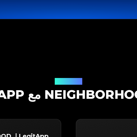
حل التوثيق
LegitApp لـ NEIGHBORHOOD