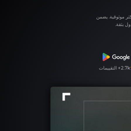
وفر لك LegitApp خدمة التوثيق الأكثر موثوقية. يضمن
ول بثقة.
2.7k+
التقييمات