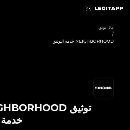
يق NEIGHBORHOOD - خدمة التوثيق | LegitApp | شريكك الموثوق في توثيق المنتجات الفاخرة | No.1 Best Authentication
ماذا نوثق
/
NEIGHBORHOOD خدمة التوثيق
توثيق
GHBORHOOD
خدمة ا