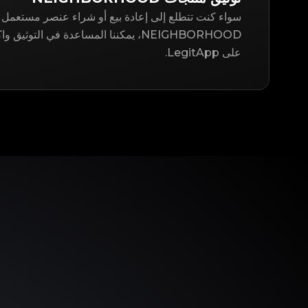
سواء كنت تتطلع إلى إعادة بيع أو شراء عنصر مستعمل
NEIGHBORHOOD، يمكننا المساعدة في التو
على LegitApp.