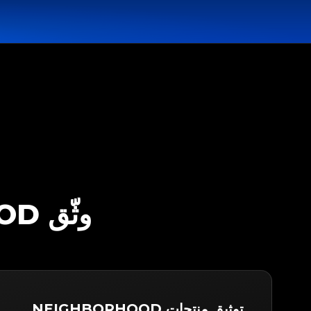
وثّق NEIGHBORHOOD مع LEGITAPP
توثيق منتجات NEIGHBORHOOD