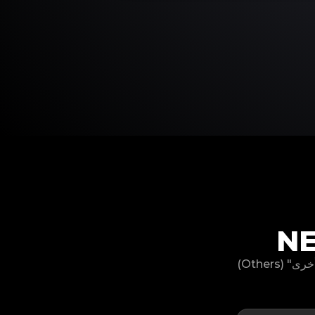
لا يمكنك العثور على موديل منتج NEIGHBORHOOD الخاص بك؟ لا تقلق، لدينا خيار "أخرى" (Others)