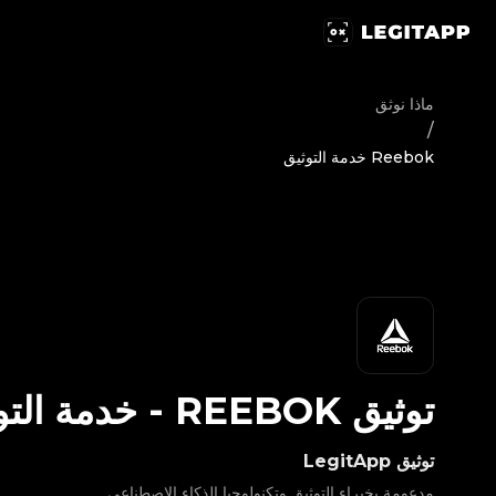
يق Reebok - خدمة التوثيق | LegitApp | شريكك الموثوق في توثيق المنتجات الفاخرة | No.1 Best Authentication
ماذا نوثق
/
Reebok خدمة التوثيق
توثيق
REEBOK
-
خدمة التو
توثيق LegitApp
مدعومة بخبراء التوثيق وتكنولوجيا الذكاء الاصطناعي