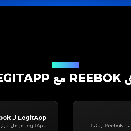
حل التوثيق
ع LEGITAPP
LegitApp لـ Reebok
سواء كنت تتطلع إلى إعادة بيع أو شراء عنصر مستعمل من Reebok، يمكننا