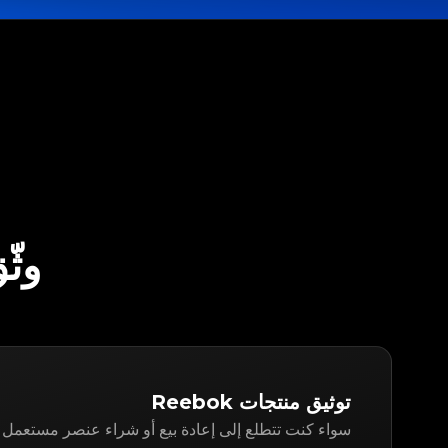
وثّق REEBOK م
توثيق منتجات Reebok