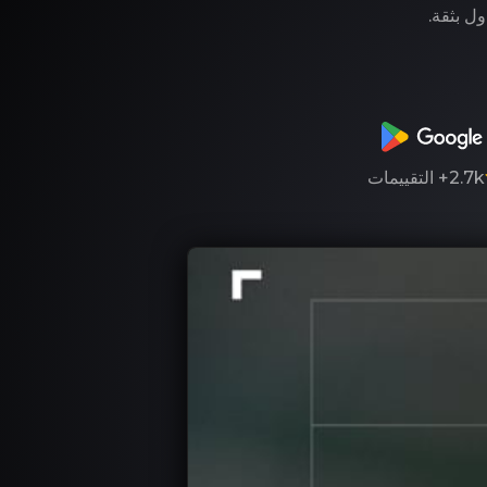
ول بثقة.
2.7k+
التقييمات