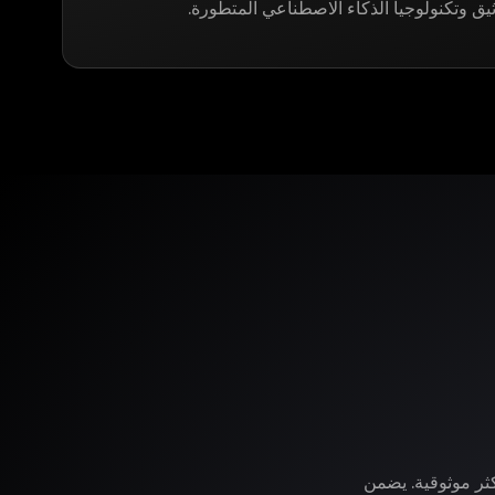
ثيق وتكنولوجيا الذكاء الاصطناعي المتطورة.
وفر لك LegitApp خدمة التوثيق الأكثر موثوقية. يضمن