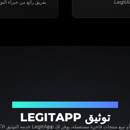
بفريق رائع من خبراء التو
شريكك الموثوق في توثيق المنتجات الفاخرة
توثيق LEGITAPP
سواء كنت تشتري أو تبيع منتجات فاخرة مستعملة، ي