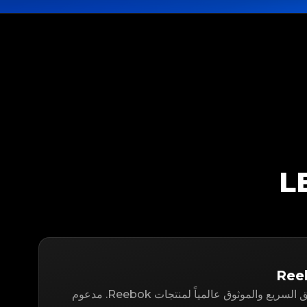
LegitApp هو حل التوثيق السريع والموثوق عالمياً لمنتجات Reebok. مدعوم