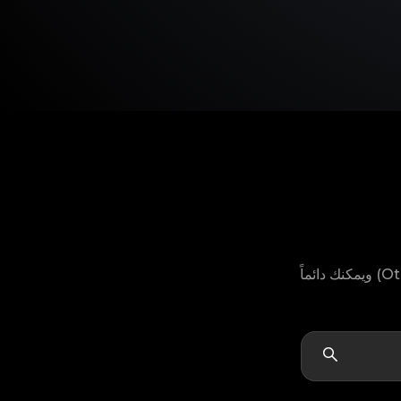
لا يمكنك العثور على موديل منتج Reebok الخاص بك؟ لا تقلق، لدينا خيار "أخرى" (Others) ويمكنك دائماً