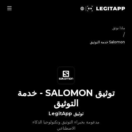
يق Salomon - خدمة التوثيق | LegitApp | شريكك الموثوق في توثيق المنتجات الفاخرة | No.1 Best Authentication
ماذا نوثق
/
Salomon خدمة التوثيق
توثيق
SALOMON
-
خدمة
التوثيق
توثيق LegitApp
مدعومة بخبراء التوثيق وتكنولوجيا الذكاء
الاصطناعي