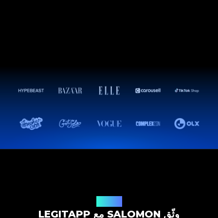
حل التوثيق
وثّق SALOMON مع LEGITAPP