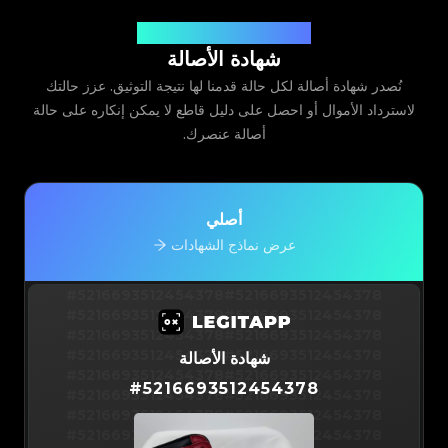
صادرة عن Legit App Limited
شهادة الأصالة
نُصدر شهادة أصالة لكل حالة قدمنا لها نتيجة التوثيق. عزز حالتك
لاسترداد الأموال أو احصل على دليل قاطع لا يمكن إنكاره على حالة
أصالة عنصرك.
أصلي
عرض نماذج الشهادات
#5216693512454378
#5216693512454378
#5216693512454378
#5216693512454378
#5216693512454378
#5216693512454378
#5216693512454378
#5216693512454378
شهادة الأصالة
#5216693512454378
#5216693512454378
#
5216693512454378
#5216693512454378
#5216693512454378
#5216693512454378
#5216693512454378
#5216693512454378
#5216693512454378