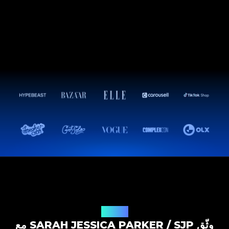
حل التوثيق
وثّق SARAH JESSICA PARKER / SJP مع