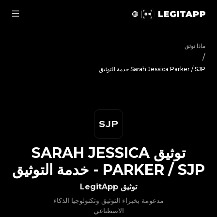
ق Sarah Jessica Parker / SJP - خدمة التوثيق | LegitApp | شريكك الموثوق في توثيق المنتجات الفاخرة | No.1 Best Authentication
ماذا نوثق
/
Sarah Jessica Parker / SJP خدمة التوثيق
توثيق
SARAH JESSICA
PARKER / SJP
-
خدمة التوثيق
توثيق LegitApp
مدعومة بخبراء التوثيق وتكنولوجيا الذكاء
الاصطناعي