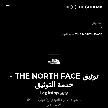
ق THE NORTH FACE - خدمة التوثيق | LegitApp | شريكك الموثوق في توثيق المنتجات الفاخرة | No.1 Best Authentication
ماذا نوثق
/
THE NORTH FACE خدمة التوثيق
توثيق
THE NORTH FACE
-
خدمة التوثيق
توثيق LegitApp
مدعومة بخبراء التوثيق وتكنولوجيا الذكاء
الاصطناعي