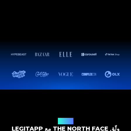
حل التوثيق
وثّق THE NORTH FACE مع LEGITAPP