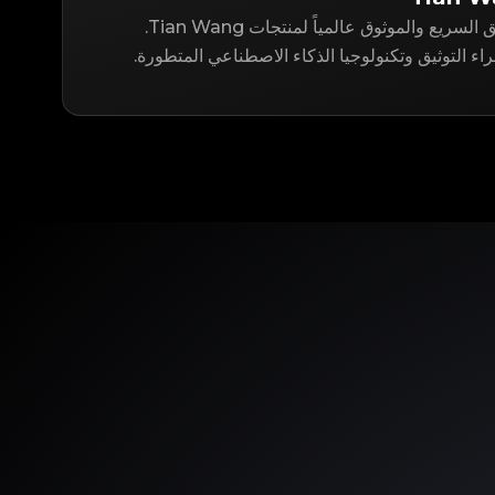
LegitApp هو حل التوثيق السريع والموثوق عالمياً لمنتجات Tian Wang.
ء التوثيق وتكنولوجيا الذكاء الاصطناعي المتطورة.