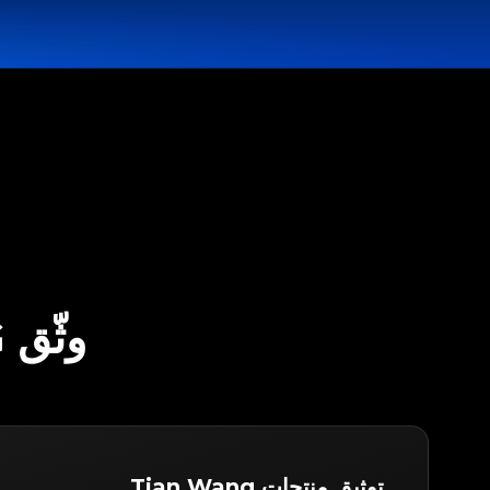
وثّق TIAN WANG مع LEGITAPP
توثيق منتجات Tian Wang