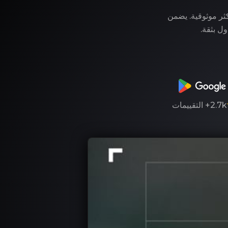
وفر لك LegitApp خدمة التوثيق الأكثر موثوقية. يضمن
ول بثقة.
2.7k+
التقييمات