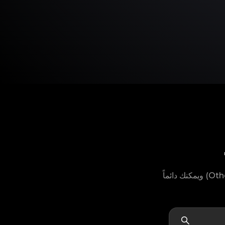
لا يمكنك العثور على موديل منتج Tian Wang الخاص بك؟ لا تقلق، لدينا خيار "أخرى" (Others) ويمكنك دائماً