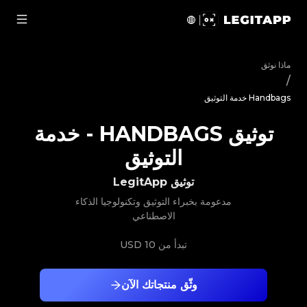
يق Handbags - خدمة التوثيق | LegitApp | شريكك الموثوق في توثيق المنتجات الفاخرة | No.1 Best Authentication
ماذا نوثق
/
Handbags خدمة التوثيق
توثيق HANDBAGS
-
خدمة
التوثيق
توثيق LegitApp
مدعومة بخبراء التوثيق وتكنولوجيا الذكاء
الاصطناعي
تبدأ من
10 USD
وثّق منتجاتك الآن