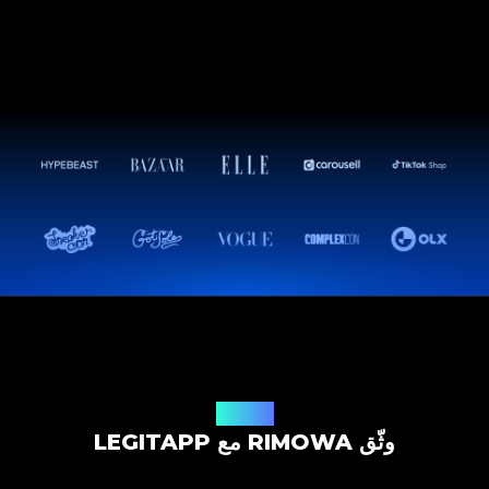
حل التوثيق
وثّق RIMOWA مع LEGITAPP