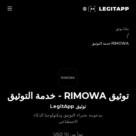
يق RIMOWA - خدمة التوثيق | LegitApp | شريكك الموثوق في توثيق المنتجات الفاخرة | No.1 Best Authentication
ماذا نوثق
/
RIMOWA خدمة التوثيق
توثيق
RIMOWA
-
خدمة التوثيق
توثيق LegitApp
مدعومة بخبراء التوثيق وتكنولوجيا الذكاء
الاصطناعي
تبدأ من
10 USD