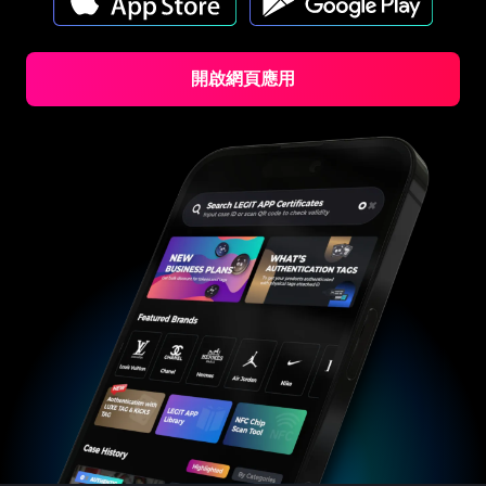
#3408395499395160
#3408395499395160
#3066123689299189
#3066123689299189
#3408395499395160
#3408395499395160
#3066123689299189
#3066123689299189
#3408395499395160
#3408395499395160
#3066123689299189
#3066123689299189
#3408395499395160
#3408395499395160
#3066123689299189
#3066123689299189
#3408395499395160
#3408395499395160
#3066123689299189
#3066123689299189
#3408395499395160
#3408395499395160
#3066123689299189
#3066123689299189
#3408395499395160
#3408395499395160
#3066123689299189
#3066123689299189
開啟網頁應用
#3408395499395160
#3408395499395160
#3066123689299189
#3066123689299189
#3408395499395160
#3408395499395160
#3066123689299189
#3066123689299189
#3408395499395160
#3408395499395160
#3066123689299189
#3066123689299189
#3408395499395160
#3408395499395160
#3066123689299189
#3066123689299189
#3408395499395160
#3408395499395160
#3066123689299189
#3066123689299189
#3408395499395160
#3408395499395160
#3066123689299189
#3066123689299189
#3408395499395160
#3408395499395160
#3066123689299189
#3066123689299189
#3408395499395160
#3408395499395160
#3066123689299189
#3066123689299189
#3408395499395160
#3408395499395160
#3066123689299189
#3066123689299189
#3408395499395160
#3408395499395160
#3066123689299189
#3066123689299189
#3408395499395160
#3408395499395160
#3066123689299189
#3066123689299189
#3408395499395160
#3408395499395160
#3066123689299189
#3066123689299189
#3408395499395160
#3408395499395160
#3066123689299189
#3066123689299189
#3408395499395160
#3408395499395160
#3066123689299189
#3066123689299189
#3408395499395160
#3408395499395160
#3066123689299189
#3066123689299189
#3408395499395160
#3408395499395160
#3066123689299189
#3066123689299189
#3408395499395160
#3408395499395160
#3066123689299189
#3066123689299189
#3408395499395160
#3408395499395160
#3066123689299189
#3066123689299189
#3408395499395160
#3408395499395160
#3066123689299189
#3066123689299189
#3408395499395160
#3408395499395160
#3066123689299189
#3066123689299189
#3408395499395160
#3408395499395160
#3066123689299189
#3066123689299189
#3408395499395160
#3408395499395160
#3066123689299189
#3066123689299189
#3408395499395160
#3408395499395160
#3066123689299189
#3066123689299189
#3408395499395160
#3408395499395160
#3066123689299189
#3066123689299189
#3408395499395160
#3408395499395160
#3066123689299189
#3066123689299189
#3408395499395160
#3408395499395160
#3066123689299189
#3066123689299189
#3408395499395160
#3408395499395160
#3066123689299189
#3066123689299189
#3408395499395160
#3408395499395160
#3066123689299189
#3066123689299189
#3408395499395160
#3408395499395160
#3066123689299189
#3066123689299189
#3408395499395160
#3408395499395160
#3066123689299189
#3066123689299189
#3408395499395160
#3408395499395160
#3066123689299189
#3066123689299189
#3408395499395160
#3408395499395160
#3066123689299189
#3066123689299189
#3408395499395160
#3408395499395160
#3066123689299189
#3066123689299189
#3408395499395160
#3408395499395160
#3066123689299189
#3066123689299189
#3408395499395160
#3408395499395160
#3066123689299189
#3066123689299189
#3408395499395160
#3408395499395160
#3066123689299189
#3066123689299189
#3408395499395160
#3408395499395160
#3066123689299189
#3066123689299189
#3408395499395160
#3408395499395160