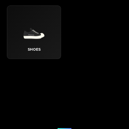
SHOES