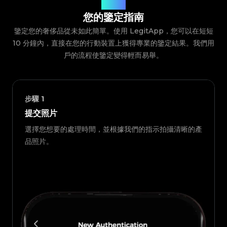
鑒定流程
您的鑒定指南
鑒定您的奢侈品從未如此簡單。使用 LegitApp，您可以在短短
10 分鐘內，直接在您的行動裝置上獲得專業的鑒定結果。我們用
戶的流程使鑒定變得輕而易舉。
步驟
1
提交照片
選擇您想要的處理時間，並根據我們的指示拍攝清晰的產
品照片。