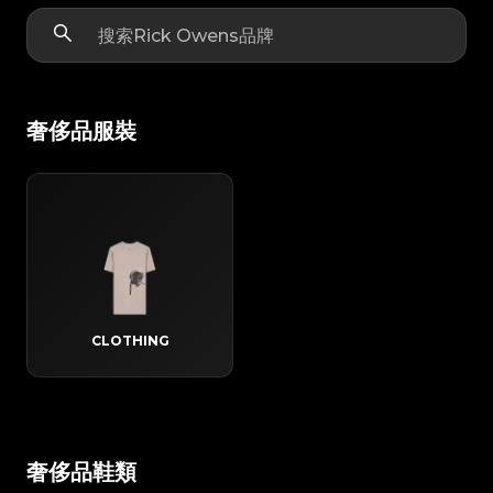
奢侈品服裝
CLOTHING
奢侈品鞋類