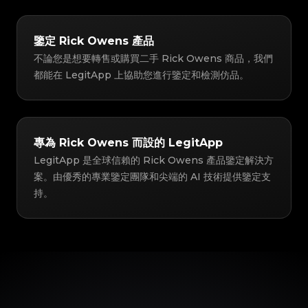
鑒定 Rick Owens 產品
不論您是想要轉售或購買二手 Rick Owens 商品，我們
都能在 LegitApp 上協助您進行鑒定和檢測仿品。
專為 Rick Owens 而設的 LegitApp
LegitApp 是全球信賴的 Rick Owens 產品鑒定解決方
案。由優秀的專業鑒定團隊和尖端的 AI 技術提供鑒定支
持。