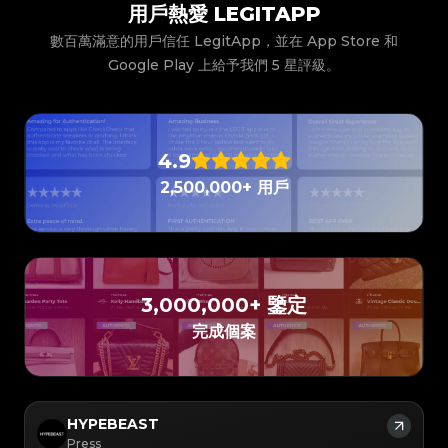
#3066123689299189
#3066123689299189
#3408395499395160
用戶熱愛 LEGITAPP
#3408395499395160
#3066123689299189
#3066123689299189
#3408395499395160
#3408395499395160
#3066123689299189
#3066123689299189
#3408395499395160
#3408395499395160
#3066123689299189
#3066123689299189
#3408395499395160
#3408395499395160
數百萬滿意的用戶信任 LegitApp，並在 App Store 和
#3066123689299189
#3066123689299189
#3408395499395160
#3408395499395160
#3066123689299189
#3066123689299189
#3408395499395160
#3408395499395160
#3066123689299189
#3066123689299189
Google Play 上給予我們 5 星評級。
#3408395499395160
#3408395499395160
#3066123689299189
#3066123689299189
#3408395499395160
#3408395499395160
#3066123689299189
#3066123689299189
#3408395499395160
#3408395499395160
#3066123689299189
#3066123689299189
#3408395499395160
#3408395499395160
#3066123689299189
#3066123689299189
#3408395499395160
#3408395499395160
#3066123689299189
#3066123689299189
#3408395499395160
#3408395499395160
#3066123689299189
#3066123689299189
#3408395499395160
#3408395499395160
#3066123689299189
#3066123689299189
#3408395499395160
#3408395499395160
#3066123689299189
#3066123689299189
#3408395499395160
#3408395499395160
#3066123689299189
#3066123689299189
4.9
#3408395499395160
#3408395499395160
#3066123689299189
#3066123689299189
#3408395499395160
#3408395499395160
#3066123689299189
#3066123689299189
#3408395499395160
#3408395499395160
#3066123689299189
#3066123689299189
2,500,000+ 用戶
#3408395499395160
#3408395499395160
#3066123689299189
#3066123689299189
#3408395499395160
#3408395499395160
#3066123689299189
#3066123689299189
#3408395499395160
#3408395499395160
#3066123689299189
#3066123689299189
#3408395499395160
#3408395499395160
#3066123689299189
#3066123689299189
#3408395499395160
#3408395499395160
#3066123689299189
#3066123689299189
#3408395499395160
#3408395499395160
#3066123689299189
#3066123689299189
#3408395499395160
#3408395499395160
#3066123689299189
#3066123689299189
#3408395499395160
#3408395499395160
#3066123689299189
#3066123689299189
#3408395499395160
#3408395499395160
#3066123689299189
#3066123689299189
#3408395499395160
#3408395499395160
#3066123689299189
#3066123689299189
#3408395499395160
#3408395499395160
#3066123689299189
#3066123689299189
#3408395499395160
#3408395499395160
#3066123689299189
3,000,000+ 鑒定
#3066123689299189
#3408395499395160
#3408395499395160
#3066123689299189
#3066123689299189
#3408395499395160
#3408395499395160
#3066123689299189
#3066123689299189
#3408395499395160
完成個案
#3408395499395160
#3066123689299189
#3066123689299189
#3408395499395160
#3408395499395160
#3066123689299189
#3066123689299189
#3408395499395160
#3408395499395160
#3066123689299189
#3066123689299189
#3408395499395160
#3408395499395160
#3066123689299189
#3066123689299189
#3408395499395160
#3408395499395160
#3066123689299189
#3066123689299189
#3408395499395160
#3408395499395160
#3066123689299189
#3066123689299189
#3408395499395160
#3408395499395160
#3066123689299189
#3066123689299189
#3408395499395160
#3408395499395160
#3066123689299189
#3066123689299189
#3408395499395160
#3408395499395160
#3066123689299189
#3066123689299189
#3408395499395160
#3408395499395160
#3066123689299189
#3066123689299189
HYPEBEAST
#3408395499395160
#3408395499395160
#3066123689299189
#3066123689299189
#3408395499395160
#3408395499395160
#3066123689299189
#3066123689299189
Press