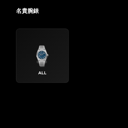
名貴腕錶
ALL