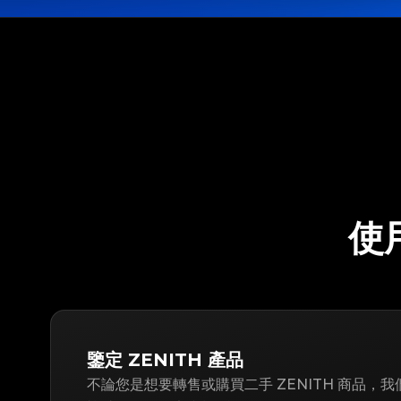
使用
鑒定 ZENITH 產品
不論您是想要轉售或購買二手 ZENITH 商品，我們都