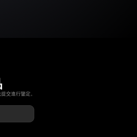
品
先提交進行鑒定。