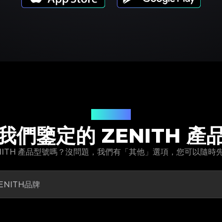
產品型號
我們鑒定的 ZENITH 產
ENITH 產品型號嗎？沒問題，我們有「其他」選項，您可以隨時