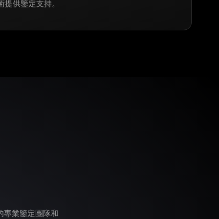
技術提供鑒定支持。
們的專業鑒定團隊和