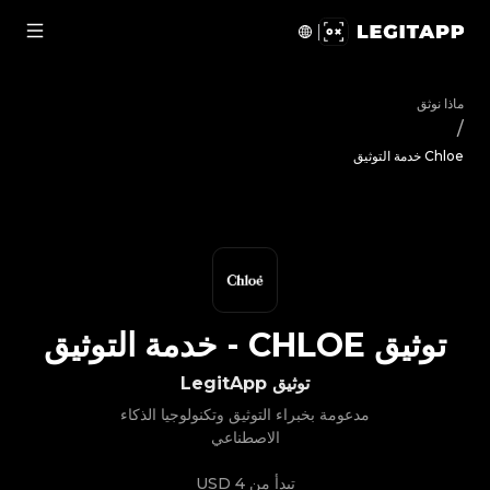
يق Chloe - خدمة التوثيق | LegitApp | شريكك الموثوق في توثيق المنتجات الفاخرة | No.1 Best Authentication
ماذا نوثق
/
Chloe خدمة التوثيق
توثيق
CHLOE
-
خدمة التوثيق
توثيق LegitApp
مدعومة بخبراء التوثيق وتكنولوجيا الذكاء
الاصطناعي
تبدأ من
4 USD