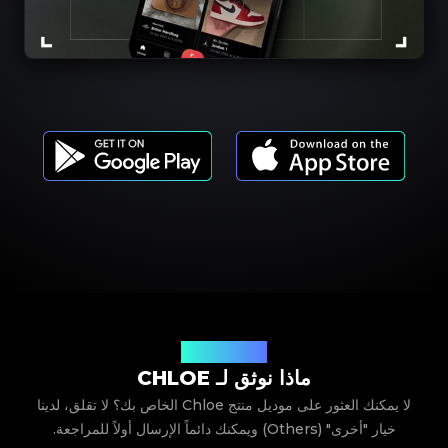
موديلات المنتجات
ماذا نوثق لـ CHLOE
لا يمكنك العثور على موديل منتج Chloe الخاص بك؟ لا تقلق، لدينا
خيار "أخرى" (Others) ويمكنك دائماً الإرسال أولاً للمراجعة.