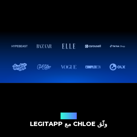
حل التوثيق
وثّق CHLOE مع LEGITAPP