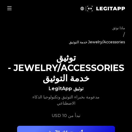
ق Jewelry/Accessories - خدمة التوثيق | LegitApp | شريكك الموثوق في توثيق المنتجات الفاخرة | No.1 Best Authentication
ماذا نوثق
/
Jewelry/Accessories خدمة التوثيق
توثيق
-
JEWELRY/ACCESSORIES
خدمة التوثيق
توثيق LegitApp
مدعومة بخبراء التوثيق وتكنولوجيا الذكاء
الاصطناعي
تبدأ من
10 USD