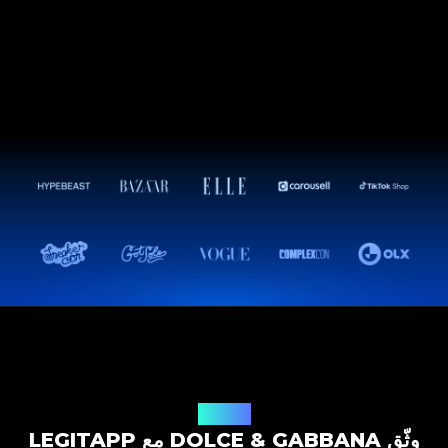
حل التوثيق
وثّق DOLCE & GABBANA مع LEGITAPP