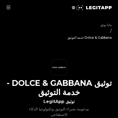
ق Dolce & Gabbana - خدمة التوثيق | LegitApp | شريكك الموثوق في توثيق المنتجات الفاخرة | No.1 Best Authentication
ماذا نوثق
/
Dolce & Gabbana خدمة التوثيق
توثيق
DOLCE & GABBANA
-
خدمة التوثيق
توثيق LegitApp
مدعومة بخبراء التوثيق وتكنولوجيا الذكاء
الاصطناعي