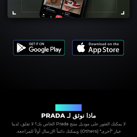
موديلات المنتجات
ماذا نوثق لـ PRADA
لا يمكنك العثور على موديل منتج Prada الخاص بك؟ لا تقلق، لدينا
خيار "أخرى" (Others) ويمكنك دائماً الإرسال أولاً للمراجعة.