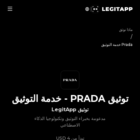
يق Prada - خدمة التوثيق | LegitApp | شريكك الموثوق في توثيق المنتجات الفاخرة | No.1 Best Authentication
ماذا نوثق
/
Prada خدمة التوثيق
توثيق
PRADA
-
خدمة التوثيق
توثيق LegitApp
مدعومة بخبراء التوثيق وتكنولوجيا الذكاء
الاصطناعي
تبدأ من
4 USD