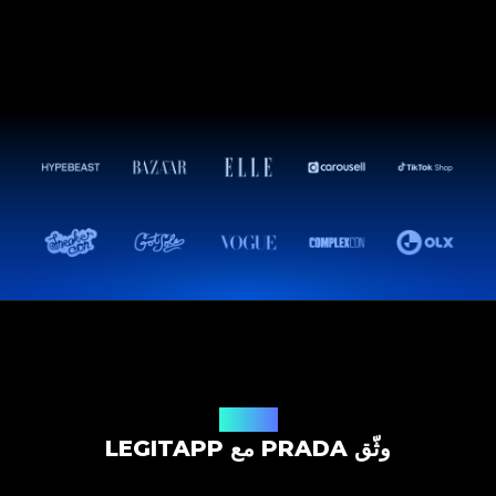
حل التوثيق
وثّق PRADA مع LEGITAPP