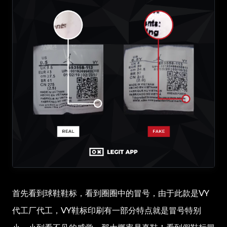
首先看到球鞋鞋标，看到圈圈中的冒号，由于此款是VY
代工厂代工，VY鞋标印刷有一部分特点就是冒号特别