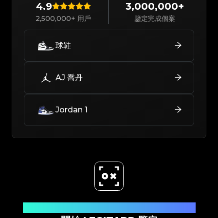
4.9
3,000,000+
2,500,000+ 用戶
鑒定完成個案
球鞋
AJ 喬丹
Jordan 1
立即下載