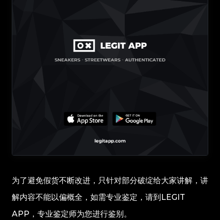
为了避免假货不断改进，只针对部分破绽给大家讲解，讲
解内容不能以偏概全，如需专业鉴定，请到LEGIT
APP，专业鉴定师为您进行鉴别。