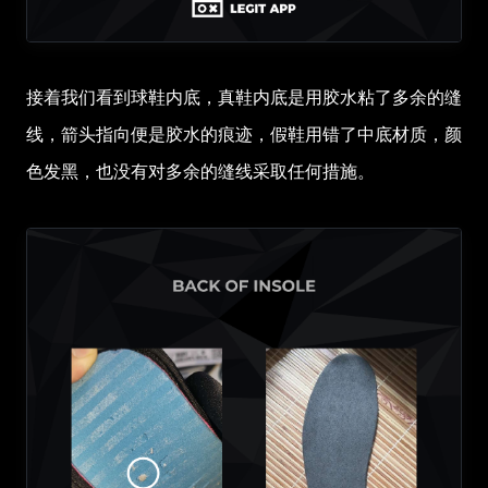
接着我们看到球鞋内底，真鞋内底是用胶水粘了多余的缝
线，箭头指向便是胶水的痕迹，假鞋用错了中底材质，颜
色发黑，也没有对多余的缝线采取任何措施。